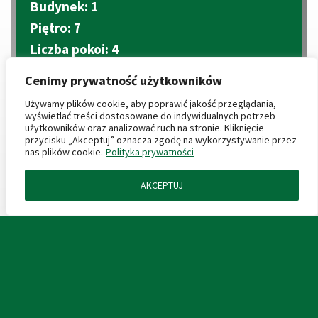
Budynek: 1
Piętro: 7
Liczba pokoi: 4
Aneks kuchenny
Cenimy prywatność użytkowników
2
Metraż: 66.05 m
2
Używamy plików cookie, aby poprawić jakość przeglądania,
Balkon: 30.24 + taras 27.51 m
wyświetlać treści dostosowane do indywidualnych potrzeb
użytkowników oraz analizować ruch na stronie. Kliknięcie
przycisku „Akceptuj” oznacza zgodę na wykorzystywanie przez
CENY PRODUKTÓW DODATKOWYCH
nas plików cookie.
Polityka prywatności
AKCEPTUJ
ZAPYTAJ O MIESZKANIE
Miejsce postojowe podziemne: 40 000 zł
2
Komórka lokatorska: 4 000 zł/m
KARTA LOKALU
2
Boks garażowy: 4 000 zł/m
Miejsca garażowe: (wkrótce)
PROSPEKT INFORMACYJNY
PLAN ZAGOSPODAROWANIA