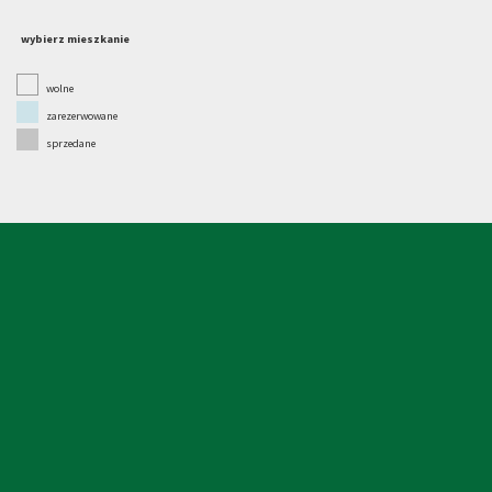
wybierz mieszkanie
wolne
zarezerwowane
sprzedane