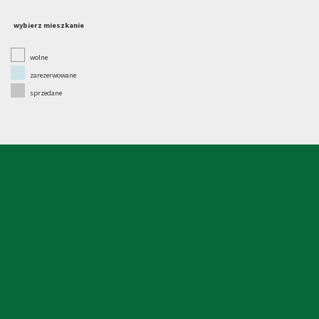
wybierz mieszkanie
wolne
zarezerwowane
sprzedane