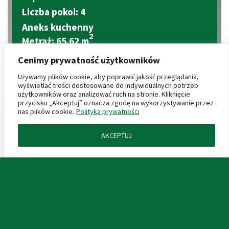
Liczba pokoi: 4
Aneks kuchenny
2
Metraż: 65.62 m
2
Balkon: 6.30 + 5.71 m
Cenimy prywatność użytkowników
2
Cena za m
: 10 000 zł
Używamy plików cookie, aby poprawić jakość przeglądania,
Cena mieszkania: 656 200 zł
wyświetlać treści dostosowane do indywidualnych potrzeb
użytkowników oraz analizować ruch na stronie. Kliknięcie
przycisku „Akceptuj” oznacza zgodę na wykorzystywanie przez
CENY PRODUKTÓW DODATKOWYCH
nas plików cookie.
Polityka prywatności
AKCEPTUJ
ZAPYTAJ O MIESZKANIE
Miejsce postojowe podziemne: 40 000 zł
2
Komórka lokatorska: 4 000 zł/m
KARTA LOKALU
2
Boks garażowy: 4 000 zł/m
Miejsca garażowe: (wkrótce)
PROSPEKT INFORMACYJNY
PLAN ZAGOSPODAROWANIA