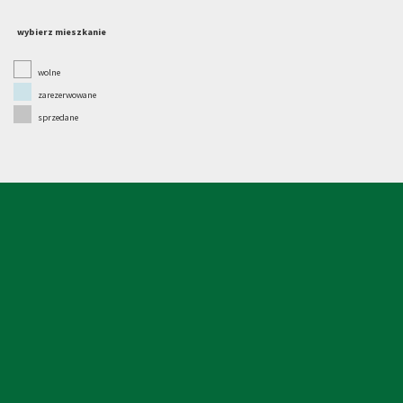
wybierz mieszkanie
wolne
zarezerwowane
sprzedane