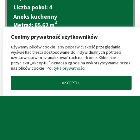
Liczba pokoi: 4
Aneks kuchenny
2
Metraż: 65.62 m
2
Balkon: 6.30 + 5.71 m
Cenimy prywatność użytkowników
2
Cena za m
: 10 100 zł
Używamy plików cookie, aby poprawić jakość przeglądania,
Cena mieszkania: 662 762 zł
wyświetlać treści dostosowane do indywidualnych potrzeb
użytkowników oraz analizować ruch na stronie. Kliknięcie
przycisku „Akceptuj” oznacza zgodę na wykorzystywanie przez
CENY PRODUKTÓW DODATKOWYCH
nas plików cookie.
Polityka prywatności
AKCEPTUJ
ZAPYTAJ O MIESZKANIE
Miejsce postojowe podziemne: 40 000 zł
2
Komórka lokatorska: 4 000 zł/m
KARTA LOKALU
2
Boks garażowy: 4 000 zł/m
Miejsca garażowe: (wkrótce)
PROSPEKT INFORMACYJNY
PLAN ZAGOSPODAROWANIA