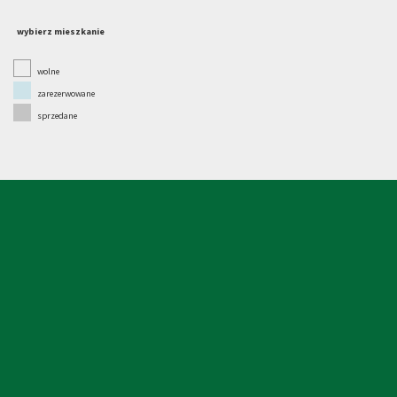
wybierz mieszkanie
wolne
zarezerwowane
sprzedane