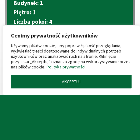
Budynek: 1
Piętro: 1
Liczba pokoi: 4
Aneks kuchenny
Cenimy prywatność użytkowników
2
Metraż: 67.12 m
2
Używamy plików cookie, aby poprawić jakość przeglądania,
Balkon: 19.04 m
wyświetlać treści dostosowane do indywidualnych potrzeb
użytkowników oraz analizować ruch na stronie. Kliknięcie
przycisku „Akceptuj” oznacza zgodę na wykorzystywanie przez
CENY PRODUKTÓW DODATKOWYCH
nas plików cookie.
Polityka prywatności
AKCEPTUJ
ZAPYTAJ O MIESZKANIE
Miejsce postojowe podziemne: 40 000 zł
2
Komórka lokatorska: 4 000 zł/m
KARTA LOKALU
2
Boks garażowy: 4 000 zł/m
Miejsca garażowe: (wkrótce)
PROSPEKT INFORMACYJNY
PLAN ZAGOSPODAROWANIA