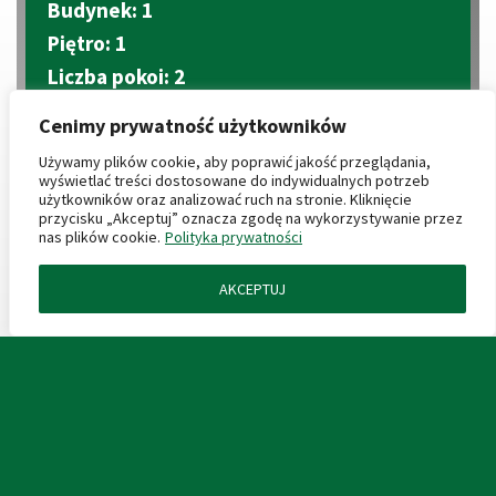
Budynek: 1
Piętro: 1
Liczba pokoi: 2
Aneks kuchenny
Cenimy prywatność użytkowników
2
Metraż: 35.47 m
2
Używamy plików cookie, aby poprawić jakość przeglądania,
Balkon: 9 m
wyświetlać treści dostosowane do indywidualnych potrzeb
użytkowników oraz analizować ruch na stronie. Kliknięcie
przycisku „Akceptuj” oznacza zgodę na wykorzystywanie przez
CENY PRODUKTÓW DODATKOWYCH
nas plików cookie.
Polityka prywatności
AKCEPTUJ
ZAPYTAJ O MIESZKANIE
Miejsce postojowe podziemne: 40 000 zł
2
Komórka lokatorska: 4 000 zł/m
KARTA LOKALU
2
Boks garażowy: 4 000 zł/m
Miejsca garażowe: (wkrótce)
PROSPEKT INFORMACYJNY
PLAN ZAGOSPODAROWANIA