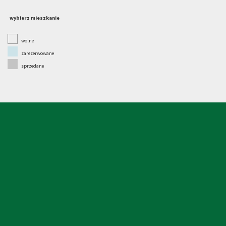
wybierz mieszkanie
wolne
zarezerwowane
sprzedane