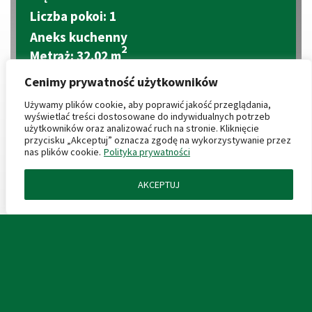
Liczba pokoi: 1
Aneks kuchenny
2
Metraż: 32.02 m
2
Balkon: 4.72 m
Cenimy prywatność użytkowników
2
Cena za m
: 12 000 zł
Używamy plików cookie, aby poprawić jakość przeglądania,
Cena mieszkania: 384 240 zł
wyświetlać treści dostosowane do indywidualnych potrzeb
użytkowników oraz analizować ruch na stronie. Kliknięcie
przycisku „Akceptuj” oznacza zgodę na wykorzystywanie przez
CENY PRODUKTÓW DODATKOWYCH
nas plików cookie.
Polityka prywatności
AKCEPTUJ
ZAPYTAJ O MIESZKANIE
Miejsce postojowe podziemne: 40 000 zł
2
Komórka lokatorska: 4 000 zł/m
KARTA LOKALU
2
Boks garażowy: 4 000 zł/m
Miejsca garażowe: (wkrótce)
PROSPEKT INFORMACYJNY
PLAN ZAGOSPODAROWANIA