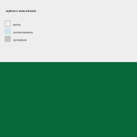
wybierz mieszkanie
wolne
zarezerwowane
sprzedane