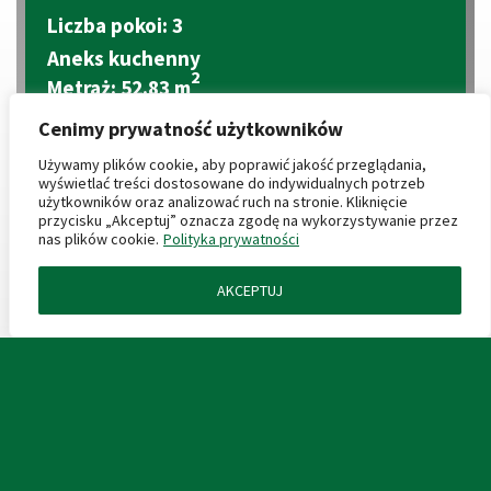
Liczba pokoi: 3
Aneks kuchenny
2
Metraż: 52.83 m
2
Balkon: 13.12 m
Cenimy prywatność użytkowników
2
Cena za m
: 9 900 zł
Używamy plików cookie, aby poprawić jakość przeglądania,
Cena mieszkania: 523 017 zł
wyświetlać treści dostosowane do indywidualnych potrzeb
użytkowników oraz analizować ruch na stronie. Kliknięcie
przycisku „Akceptuj” oznacza zgodę na wykorzystywanie przez
CENY PRODUKTÓW DODATKOWYCH
nas plików cookie.
Polityka prywatności
AKCEPTUJ
ZAPYTAJ O MIESZKANIE
Miejsce postojowe podziemne: 40 000 zł
2
Komórka lokatorska: 4 000 zł/m
KARTA LOKALU
2
Boks garażowy: 4 000 zł/m
Miejsca garażowe: (wkrótce)
PROSPEKT INFORMACYJNY
PLAN ZAGOSPODAROWANIA