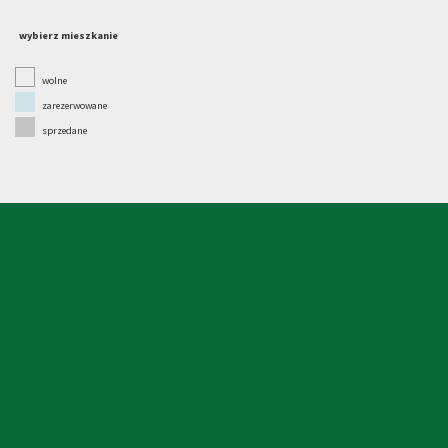
wybierz mieszkanie
wolne
zarezerwowane
sprzedane