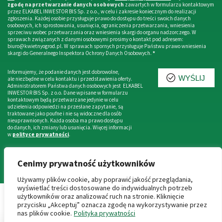
zgodę na przetwarzanie danych osobowych
zawartych w formularzu kontaktowym
przez ELKABEL INWESTOR BIS Sp. z o.o., w celu i zakresie koniecznym do realizacji
zgłoszenia. Każdej osobie przysługuje prawo do dostępu do treści swoich danych
osobowych, ich sprostowania, usunięcia, ograniczenia przetwarzania, wniesienia
sprzeciwu wobec przetwarzania oraz wniesienia skargi do organu nadzorczego. W
sprawach związanych z danymi osobowymi prosimy o kontakt pod adresem:
biuro@kwietnyogrod.pl. W sprawach spornych przysługuje Państwu prawo wniesienia
skargi do Generalnego Inspektora Ochrony Danych Osobowych.
*
Informujemy, że podanie danych jest dobrowolne,
WYŚLIJ
ale niezbędne w celu kontaktu i przedstawienia oferty.
Administratorem Państwa danych osobowych jest ELKABEL
INWESTOR BIS Sp. z o.o. Dane wpisane w formularzu
kontaktowym będą przetwarzane jedynie w celu
udzielenia odpowiedzi na przesłane zapytanie, są
traktowane jako poufne i nie są widoczne dla osób
nieuprawnionych. Każda osoba ma prawo dostępu
do danych, ich zmiany lub usunięcia. Więcej informacji
w
polityce prywatności
.
Cenimy prywatność użytkowników
Używamy plików cookie, aby poprawić jakość przeglądania,
wyświetlać treści dostosowane do indywidualnych potrzeb
użytkowników oraz analizować ruch na stronie. Kliknięcie
przycisku „Akceptuj” oznacza zgodę na wykorzystywanie przez
© 2026 Wszelkie prawa zastrzeżone
nas plików cookie.
Polityka prywatności
Niniejsze informacje nie stanowią oferty handlowej w rozumieniu