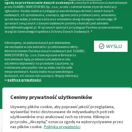
zgodę na przetwarzanie danych osobowych
zawartych w formularzu kontaktowym
przez ELKABEL INWESTOR BIS Sp. z o.o., w celu i zakresie koniecznym do realizacji
zgłoszenia. Każdej osobie przysługuje prawo do dostępu do treści swoich danych
osobowych, ich sprostowania, usunięcia, ograniczenia przetwarzania, wniesienia
sprzeciwu wobec przetwarzania oraz wniesienia skargi do organu nadzorczego. W
sprawach związanych z danymi osobowymi prosimy o kontakt pod adresem:
biuro@kwietnyogrod.pl. W sprawach spornych przysługuje Państwu prawo wniesienia
skargi do Generalnego Inspektora Ochrony Danych Osobowych.
*
Informujemy, że podanie danych jest dobrowolne,
WYŚLIJ
ale niezbędne w celu kontaktu i przedstawienia oferty.
Administratorem Państwa danych osobowych jest ELKABEL
INWESTOR BIS Sp. z o.o. Dane wpisane w formularzu
kontaktowym będą przetwarzane jedynie w celu
udzielenia odpowiedzi na przesłane zapytanie, są
traktowane jako poufne i nie są widoczne dla osób
nieuprawnionych. Każda osoba ma prawo dostępu
do danych, ich zmiany lub usunięcia. Więcej informacji
w
polityce prywatności
.
Cenimy prywatność użytkowników
Używamy plików cookie, aby poprawić jakość przeglądania,
wyświetlać treści dostosowane do indywidualnych potrzeb
użytkowników oraz analizować ruch na stronie. Kliknięcie
przycisku „Akceptuj” oznacza zgodę na wykorzystywanie przez
© 2026 Wszelkie prawa zastrzeżone
nas plików cookie.
Polityka prywatności
Niniejsze informacje nie stanowią oferty handlowej w rozumieniu